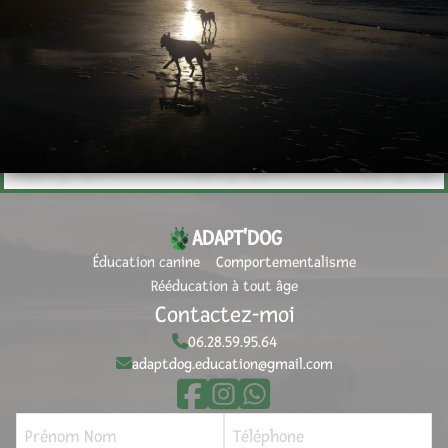
ADAPT'DOG
Éducation canine
Comportementalisme
Rééducation à tout âge
Contactez-moi
06.28.59.95.64
adaptdog.education@gmail.com